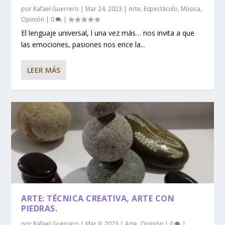
por
Rafael Guerrero
|
Mar 24, 2023
|
Arte
,
Espectáculo
,
Música
,
Opinión
|
0
|
El lenguaje universal, l una vez más… nos invita a que
las emociones, pasiones nos erice la...
LEER MÁS
ARTE: TÉCNICA CREATIVA, ARTE CON
PIEDRAS.
por
Rafael Guerrero
|
Mar 9, 2023
|
Arte
,
Opinión
|
0
|