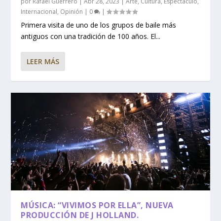
por
Rafael Guerrero
|
Abr 28, 2023
|
Arte
,
Cultura
,
Espectáculo
,
Internacional
,
Opinión
|
0
|
Primera visita de uno de los grupos de baile más
antiguos con una tradición de 100 años. El...
LEER MÁS
MÚSICA: “VIVIMOS POR ELLA”, NUEVA
PRODUCCIÓN DE J HOLLAND.