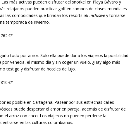
. Las más activas pueden disfrutar del snorkel en Playa Bávaro y
s más relajados pueden practicar golf en campos de clases mundiales
s las comodidades que brindan los resorts
all-inclusive
y tomarse
ena temporada de invierno.
 762 €*
garlo todo por amor. Solo ella puede dar a los viajeros la posibilidad
ola por Venecia, el mismo día y sin coger un vuelo. ¿Hay algo más
o testigo y disfrutar de hoteles de lujo.
 810 €*
bor es posible en Cartagena. Pasear por sus estrechas calles
exóticas puede despertar el amor en pareja, además de disfrutar de
 el arroz con coco. Los viajeros no pueden perderse la
dentrarse en las culturas colombianas.