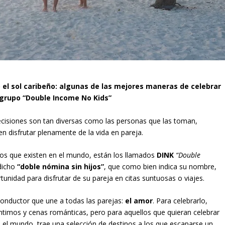
o el sol caribeño: algunas de las mejores maneras de celebrar
 grupo “Double Income No Kids”
cisiones son tan diversas como las personas que las toman,
n disfrutar plenamente de la vida en pareja.
os que existen en el mundo, están los llamados
DINK
“Double
dicho
“doble nómina sin hijos”
, que como bien indica su nombre,
unidad para disfrutar de su pareja en citas suntuosas o viajes.
conductor que une a todas las parejas:
el amor
.
Para celebrarlo,
timos y cenas románticas, pero para aquellos que quieran celebrar
en el mundo, trae una selección de destinos a los que escaparse un