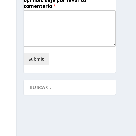
opinión, deja por favor tu
comentario
*
Submit