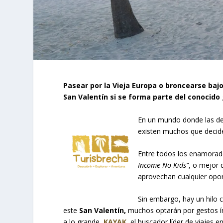
Pasear por la Vieja Europa o broncearse baj
San Valentín si se forma parte del conocido
En un mundo donde las de
existen muchos que decide
Entre todos los enamorad
Income No Kids”
, o mejor 
aprovechan cualquier oport
Sin embargo, hay un hilo 
este
San Valentín,
muchos optarán por gestos ín
a lo grande,
KAYAK
, el buscador líder de viajes 