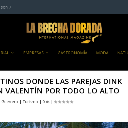
son 7
RIAL
EMPRESAS
GASTRONOMÍA
MODA
NATU
STINOS DONDE LAS PAREJAS DINK
N VALENTÍN POR TODO LO ALTO
l Guerrero
|
Turismo
|
0
|