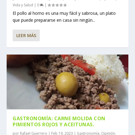
Vida y Salud
|
0
|
El pollo al horno es una muy fácil y sabrosa, un plato
que puede prepararse en casa sin ningún...
LEER MÁS
GASTRONOMÍA: CARNE MOLIDA CON
PIMIENTOS ROJOS Y ACEITUNAS.
por
Rafael Guerrero
|
Feb 19, 2023
|
Gastronomía
,
Opinión
,